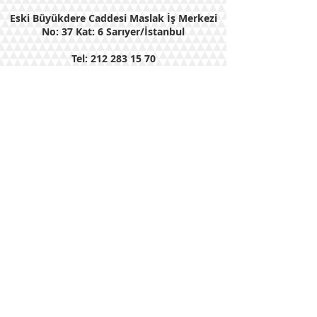
Eski Büyükdere Caddesi Maslak İş Merkezi
No: 37 Kat: 6 Sarıyer/İstanbul
Tel:
212 283 15 70
Faks:
212 283 15 69
E-Posta : ratem@ratem.org