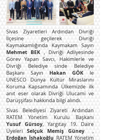
Sivas Ziyaretleri Ardından Divriği
İlçesine geçilerek Divriği
Kaymakamlığında Kaymakam Sayın
Mehmet BEK
, Divriği Adliyesinde
Görev Yapan Savcı, Hakimlerle ve
Divriği Belediye sinde Belediye
Başkanı Sayın
Hakan GÖK
le
UNESCO Dünya Kültür Miraslarını
Koruma Kapsamında Ülkemizde ilk
anıt eser olarak Divriği Ulucami ve
Darüşşifası hakkında bilgi alındı.
Sivas Belediyesi Ziyareti Ardından
RATEM Yönetim Kurulu Başkanı
Yusuf Gürsoy
, Yargıtay 19. Daire
Üyeleri
Selçuk Memiş Güney
,
Erdoğan İshakoğlu
RATEM Yönetim