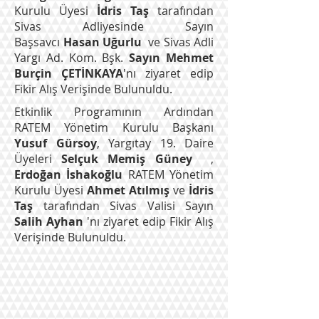
Kurulu Üyesi
İdris Taş
tarafından
Sivas Adliyesinde Sayın
Başsavcı
Hasan Uğurlu
ve Sivas Adli
Yargı Ad. Kom. Bşk.
Sayın Mehmet
Burçin ÇETİNKAYA
'nı ziyaret edip
Fikir Alış Verişinde Bulunuldu.
Etkinlik Programının Ardından
RATEM Yönetim Kurulu Başkanı
Yusuf Gürsoy
, Yargıtay 19. Daire
Üyeleri
Selçuk Memiş Güney
,
Erdoğan İshakoğlu
RATEM Yönetim
Kurulu Üyesi
Ahmet Atılmış
ve
İdris
Taş
tarafından Sivas Valisi Sayın
Salih Ayhan
'nı ziyaret edip Fikir Alış
Verişinde Bulunuldu.