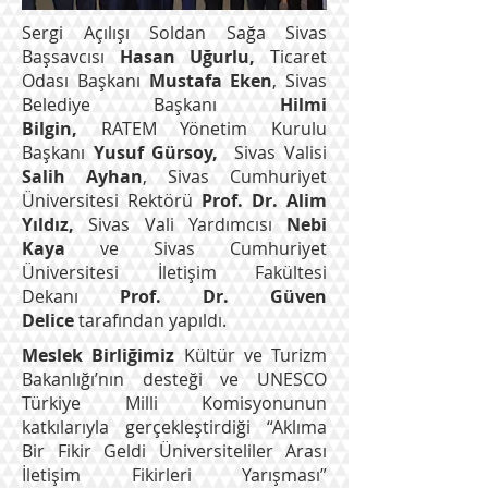
Sergi Açılışı Soldan Sağa Sivas
Başsavcısı
Hasan Uğurlu,
Ticaret
Odası Başkanı
Mustafa Eken
, Sivas
Belediye Başkanı
Hilmi
Bilgin,
RATEM Yönetim Kurulu
Başkanı
Yusuf Gürsoy,
Sivas Valisi
Salih Ayhan
, Sivas Cumhuriyet
Üniversitesi Rektörü
Prof. Dr. Alim
Yıldız,
Sivas Vali Yardımcısı
Nebi
Kaya
ve Sivas Cumhuriyet
Üniversitesi İletişim Fakültesi
Dekanı
Prof. Dr. Güven
Delice
tarafından yapıldı.
Meslek Birliğimiz
Kültür ve Turizm
Bakanlığı’nın desteği ve UNESCO
Türkiye Milli Komisyonunun
katkılarıyla gerçekleştirdiği “Aklıma
Bir Fikir Geldi Üniversiteliler Arası
İletişim Fikirleri Yarışması”