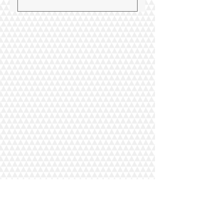
yapılamaz.
Yarışmayı kazanan
eserler belirlenen Seçici
Kurul tarafından
belirlenecektir. Dereceye
giren öğrenciler RATEM
tarafından
bilgilendirilecektir.
Kazanan eserlerin
derecesi düzenlenecek
olan ödül töreninde
duyurulacaktır.
Eski Büyükdere Caddesi Maslak İş Merkezi
No: 37 Kat: 6 Sarıyer/İstanbul