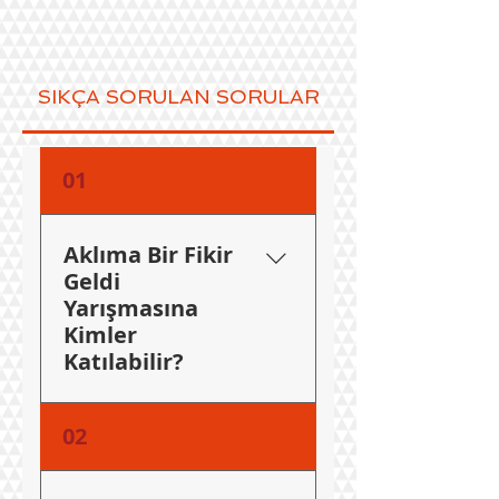
SIKÇA SORULAN SORULAR
01
Aklıma Bir Fikir
Geldi
Yarışmasına
Kimler
Katılabilir?
Yarışmaya yurt içi ve yurt
02
dışında Yüksek Öğretim
Kurumu’nda kaydı