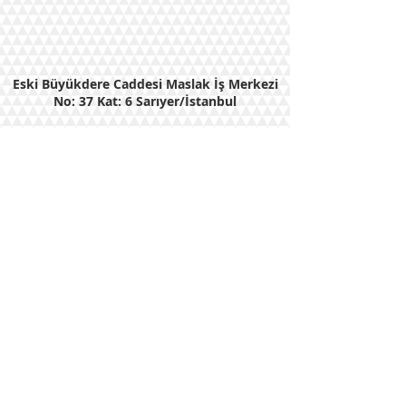
Eski Büyükdere Caddesi Maslak İş Merkezi
No: 37 Kat: 6 Sarıyer/İstanbul
Tel:
212 283 15 70
Faks:
212 283 15 69
E-Posta : ratem@ratem.org