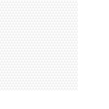
Eski Büyükdere Caddesi Maslak İş Merkezi
No: 37 Kat: 6 Sarıyer/İstanbul