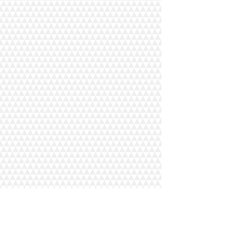
Eski Büyükdere Caddesi Maslak İş Merkezi
No: 37 Kat: 6 Sarıyer/İstanbul