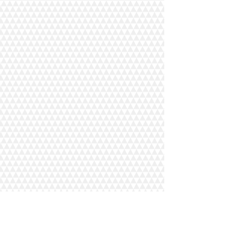
Eski Büyükdere Caddesi Maslak İş Merkezi
No: 37 Kat: 6 Sarıyer/İstanbul