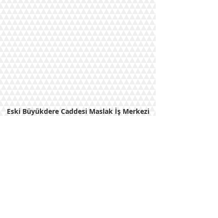
Eski Büyükdere Caddesi Maslak İş Merkezi
No: 37 Kat: 6 Sarıyer/İstanbul
Tel:
212 283 15 70
Faks:
212 283 15 69
E-Posta : ratem@ratem.org