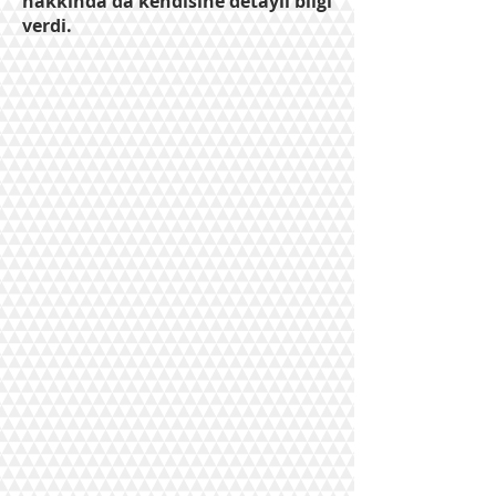
hakkında da kendisine detaylı bilgi
verdi.