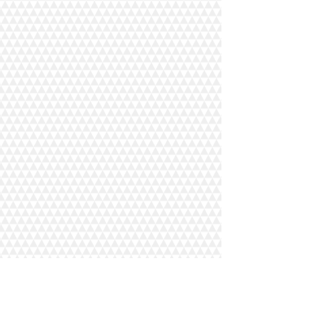
Eski Büyükdere Caddesi Maslak İş Merkezi
No: 37 Kat: 6 Sarıyer/İstanbul