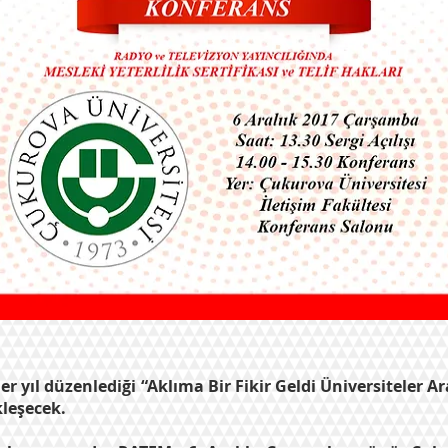
 yıl düzenlediği “Aklıma Bir Fikir Geldi Üniversiteler Ara
leşecek.