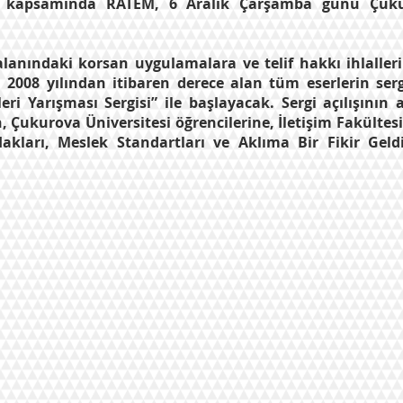
ri kapsamında RATEM, 6 Aralık Çarşamba günü Çukuro
i alanındaki korsan uygulamalara ve telif hakkı ihlalle
008 yılından itibaren derece alan tüm eserlerin sergi
irleri Yarışması Sergisi” ile başlayacak. Sergi açılışı
 Çukurova Üniversitesi öğrencilerine, İletişim Fakülte
f Hakları, Meslek Standartları ve Aklıma Bir Fikir Ge