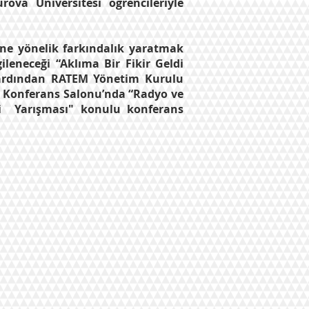
va Üniversitesi öğrencileriyle
rine yönelik farkındalık yaratmak
leneceği “Aklıma Bir Fikir Geldi
nın ardından RATEM Yönetim Kurulu
si Konferans Salonu’nda “Radyo ve
ldi Yarışması" konulu konferans