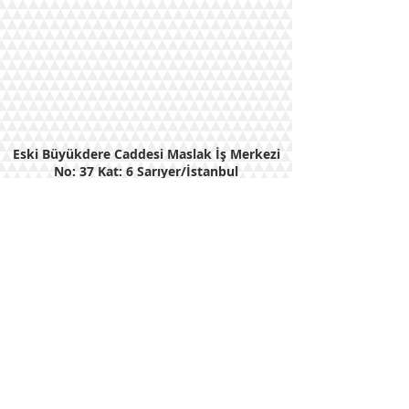
Eski Büyükdere Caddesi Maslak İş Merkezi
No: 37 Kat: 6 Sarıyer/İstanbul
Tel:
212 283 15 70
Faks:
212 283 15 69
E-Posta : ratem@ratem.org